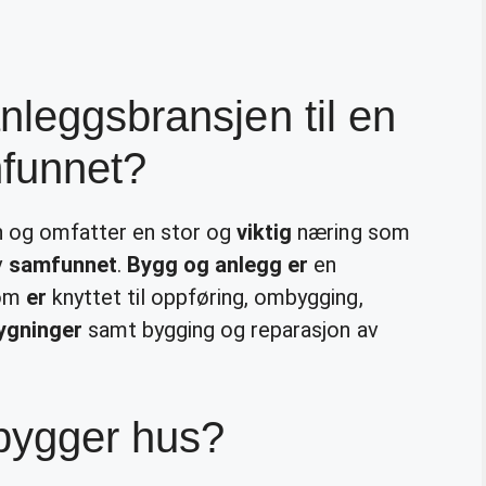
nleggsbransjen til en
mfunnet?
en og omfatter en stor og
viktig
næring som
v
samfunnet
.
Bygg og anlegg er
en
som
er
knyttet til oppføring, ombygging,
ygninger
samt bygging og reparasjon av
bygger hus?