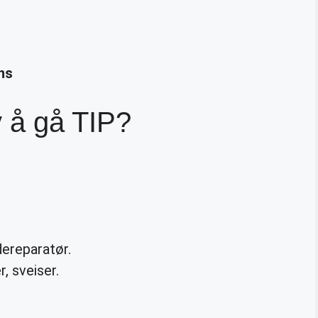
ns
 å gå TIP?
dereparatør.
, sveiser.