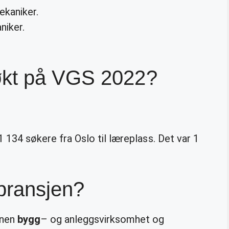
ekaniker.
niker.
økt på VGS 2022?
 1 134 søkere fra Oslo til læreplass. Det var 1
bransjen?
nnen
bygg
– og anleggsvirksomhet og