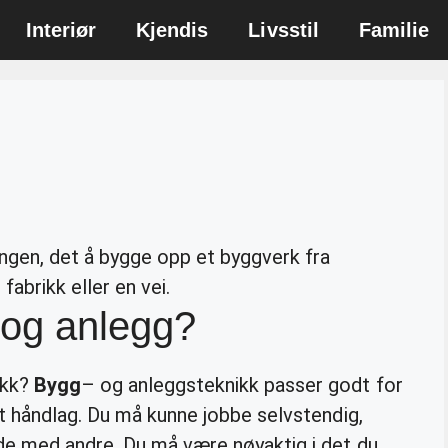
Interiør
Kjendis
Livsstil
Familie
ngen, det å bygge opp et byggverk fra
fabrikk eller en vei.
 og anlegg?
ikk?
Bygg
– og anleggsteknikk passer godt for
t håndlag. Du må kunne jobbe selvstendig,
de med andre. Du må være nøyaktig i det du