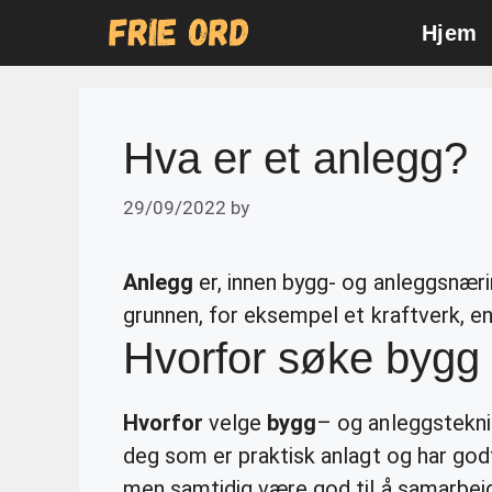
Skip
Hjem
to
content
Hva er et anlegg?
29/09/2022
by
Anlegg
er, innen bygg- og anleggsnæri
grunnen, for eksempel et kraftverk, en 
Hvorfor søke bygg
Hvorfor
velge
bygg
– og anleggstekn
deg som er praktisk anlagt og har god
men samtidig være god til å samarbei