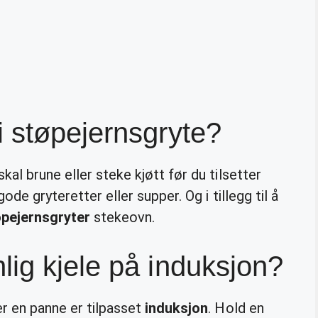
 støpejernsgryte?
kal brune eller steke kjøtt før du tilsetter
ode gryteretter eller supper. Og i tillegg til å
øpejernsgryter
stekeovn.
ig kjele på induksjon?
er en panne er tilpasset
induksjon
. Hold en