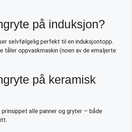
ngryte på induksjon?
er selvfølgelig perfekt til en induksjontopp.
ke tåler oppvaskmaskin (noen av de emaljerte
ngryte på keramisk
 prinsippet alle panner og gryter – både
tt.