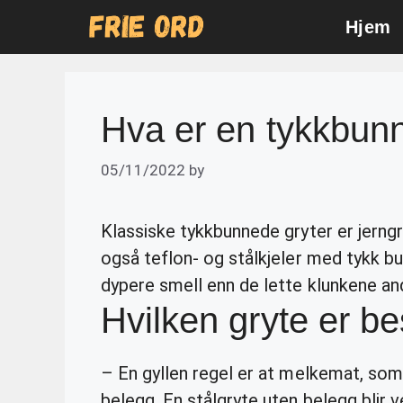
Skip
Hjem
to
content
Hva er en tykkbunn
05/11/2022
by
Klassiske tykkbunnede gryter er jerngry
også teflon- og stålkjeler med tykk bunn
dypere smell enn de lette klunkene a
Hvilken gryte er bes
– En gyllen regel er at melkemat, so
belegg. En stålgryte uten belegg blir 