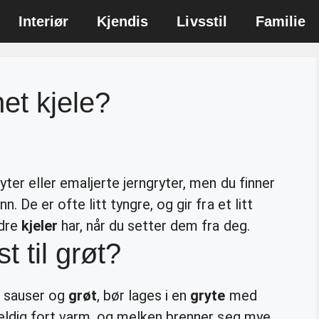
Interiør
Kjendis
Livsstil
Familie
et kjele?
ter eller emaljerte jerngryter, men du finner
. De er ofte litt tyngre, og gir fra et litt
ndre
kjeler
har, når du setter dem fra deg.
t til grøt?
m sauser og
grøt
, bør lages i en
gryte
med
veldig fort varm, og melken brenner seg mye