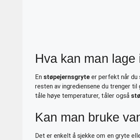
Hva kan man lage i
En
støpejernsgryte
er perfekt når du s
resten av ingrediensene du trenger til g
tåle høye temperaturer, tåler også
st
Kan man bruke vanl
Det er enkelt å sjekke om en gryte ell