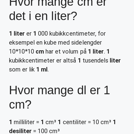
Hvor mange cm er
det i en liter?
1 liter
er
1
000 kubikkcentimeter, for
eksempel en kube med sidelengder
10*10*10
cm
har et volum på
1 liter
.
1
kubikkcentimeter er altså
1
tusendels
liter
som er lik
1 ml
.
Hvor mange dl er 1
cm?
1
milliliter =
1
cm³
1
centiliter = 10 cm³
1
desiliter
= 100 cm³