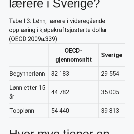
lærere i Sverige?
Tabell 3: Lønn, lærere i videregående
opplæring i kjøpekraftsjusterte dollar
(OECD 2009a:339)
OECD-
Sverige
gjennomsnitt
Begynnerlønn
32 183
29 554
Lønn etter 15
44 782
35 005
år
Topplønn
54 440
39 813