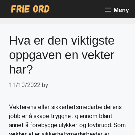
Skip
Meny
to
content
Hva er den viktigste
oppgaven en vekter
har?
11/10/2022
by
Vekterens eller sikkerhetsmedarbeiderens
jobb er å skape trygghet gjennom blant
annet å forebygge ulykker og lovbrudd. Som
vekter
eller sikkerhetsmedarbeider er