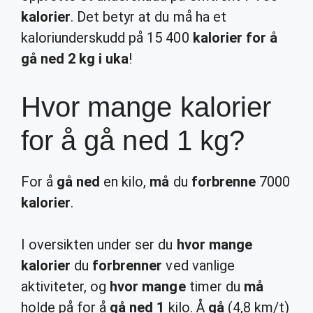
kalorier
. Det betyr at du må ha et
kaloriunderskudd på 15 400
kalorier for å
gå ned 2 kg i uka
!
Hvor mange kalorier
for å gå ned 1 kg?
For å
gå ned
en kilo,
må
du
forbrenne
7000
kalorier
.
I oversikten under ser du
hvor mange
kalorier
du
forbrenner
ved vanlige
aktiviteter, og
hvor mange
timer du
må
holde på for å
gå ned 1
kilo. Å
gå
(4,8 km/t)