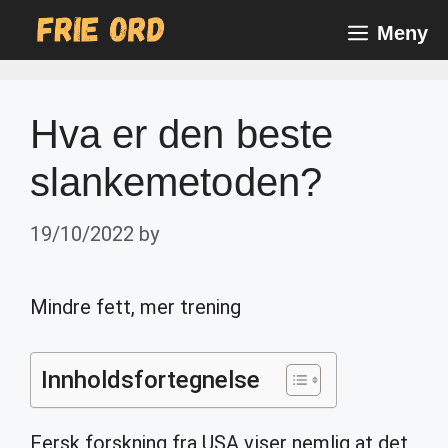
Skip
Meny
to
content
Hva er den beste
slankemetoden?
19/10/2022
by
Mindre fett, mer trening
Innholdsfortegnelse
Fersk forskning fra USA viser nemlig at det