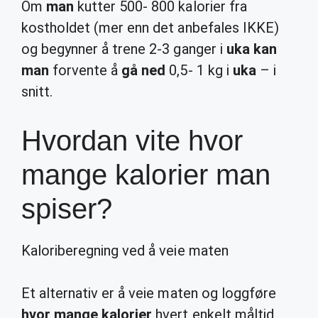
Om
man
kutter 500- 800 kalorier fra
kostholdet (mer enn det anbefales IKKE)
og begynner å trene 2-3 ganger i
uka kan
man
forvente å
gå ned
0,5- 1 kg i
uka
– i
snitt.
Hvordan vite hvor
mange kalorier man
spiser?
Kaloriberegning ved å veie maten
Et alternativ er å veie maten og loggføre
hvor mange kalorier
hvert enkelt måltid