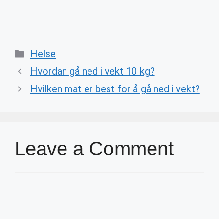
Categories
Helse
Hvordan gå ned i vekt 10 kg?
Hvilken mat er best for å gå ned i vekt?
Leave a Comment
Comment