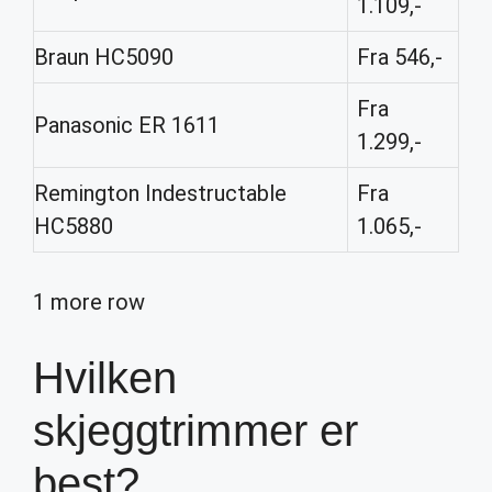
1.109,-
Braun HC5090
Fra 546,-
Fra
Panasonic ER 1611
1.299,-
Remington Indestructable
Fra
HC5880
1.065,-
1 more row
Hvilken
skjeggtrimmer er
best?