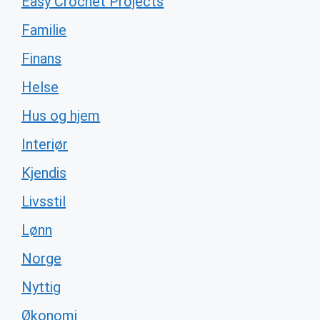
Easy Crochet Projects
Familie
Finans
Helse
Hus og hjem
Interiør
Kjendis
Livsstil
Lønn
Norge
Nyttig
Økonomi