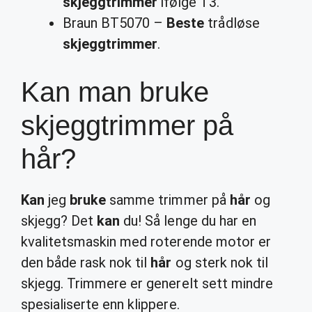
skjeggtrimmer
ifølge T3.
Braun BT5070 –
Beste
trådløse
skjeggtrimmer
.
Kan man bruke
skjeggtrimmer på
hår?
Kan
jeg
bruke
samme trimmer på
hår
og
skjegg? Det
kan
du! Så lenge du har en
kvalitetsmaskin med roterende motor er
den både rask nok til
hår
og sterk nok til
skjegg. Trimmere er generelt sett mindre
spesialiserte enn klippere.