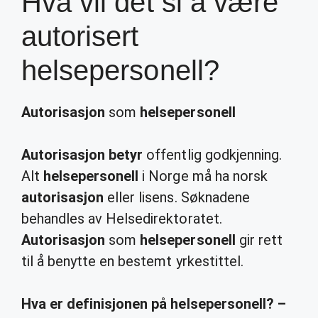
Hva vil det si å være
autorisert
helsepersonell?
Autorisasjon
som
helsepersonell
Autorisasjon betyr
offentlig godkjenning.
Alt
helsepersonell
i Norge må ha norsk
autorisasjon
eller lisens. Søknadene
behandles av Helsedirektoratet.
Autorisasjon
som
helsepersonell
gir rett
til å benytte en bestemt yrkestittel.
Hva er definisjonen på helsepersonell? –