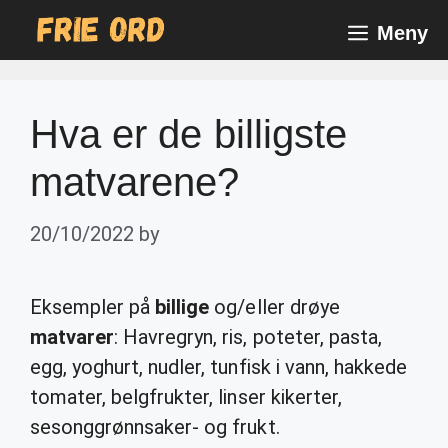
Skip
Meny
to
content
Hva er de billigste
matvarene?
20/10/2022
by
Eksempler på
billige
og/eller drøye
matvarer
: Havregryn, ris, poteter, pasta,
egg, yoghurt, nudler, tunfisk i vann, hakkede
tomater, belgfrukter, linser kikerter,
sesonggrønnsaker- og frukt.