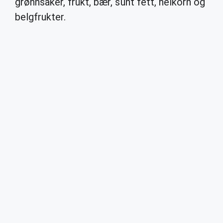
grønnsaker, frukt, bær, sunt fett, helkorn og
belgfrukter.