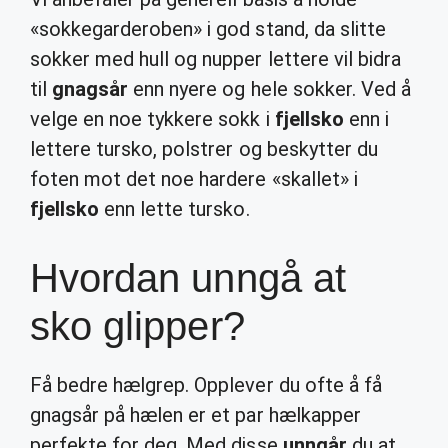
«sokkegarderoben» i god stand, da slitte
sokker med hull og nupper lettere vil bidra
til
gnagsår
enn nyere og hele sokker. Ved å
velge en noe tykkere sokk i
fjellsko
enn i
lettere tursko, polstrer og beskytter du
foten mot det noe hardere «skallet» i
fjellsko
enn lette tursko.
Hvordan unngå at
sko glipper?
Få bedre hælgrep. Opplever du ofte å få
gnagsår på hælen er et par hælkapper
perfekte for deg. Med disse
unngår
du at