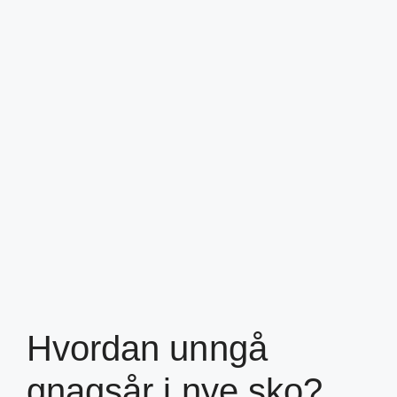
Hvordan unngå
gnagsår i nye sko?