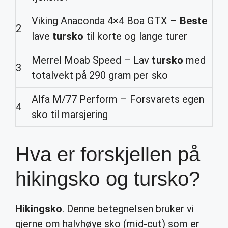
Viking Anaconda 4×4 Boa GTX –
Beste
2
lave
tursko
til korte og lange turer
Merrel Moab Speed – Lav
tursko
med
3
totalvekt på 290 gram per sko
Alfa M/77 Perform – Forsvarets egen
4
sko til marsjering
Hva er forskjellen på
hikingsko og tursko?
Hikingsko
. Denne betegnelsen bruker vi
gjerne om halvhøye sko (mid-cut) som er