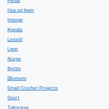
Helse
Hus og hjem
Interiør
Kjendis
Livsstil
Lønn
Norge
Nyttig
Økonomi
Small Crochet Projects
Sport
Teknologi