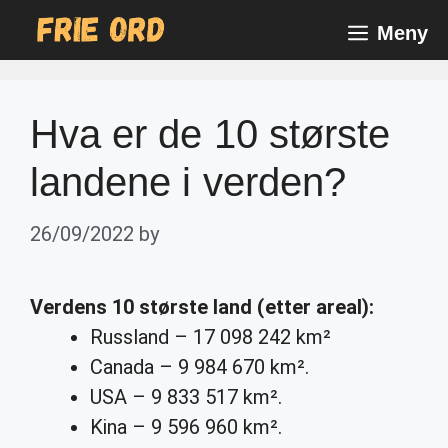
Skip
Meny
to
content
Hva er de 10 største
landene i verden?
26/09/2022
by
Verdens 10 største land
(etter areal):
Russland – 17 098 242 km²
Canada – 9 984 670 km².
USA – 9 833 517 km².
Kina – 9 596 960 km².