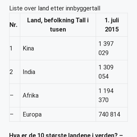
Liste over land etter innbyggertall
Land
, befolkning Tall i
1. juli
Nr.
tusen
2015
1 397
1
Kina
029
1 309
2
India
054
1 194
–
Afrika
370
–
Europa
740 814
Hva er de 10 største landene i verden? –