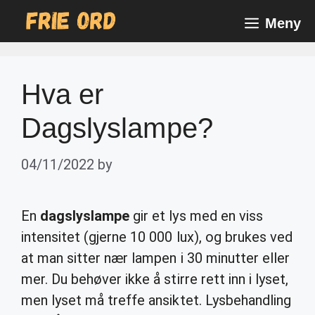
Skip
Meny
to
content
Hva er
Dagslyslampe?
04/11/2022
by
En
dagslyslampe
gir et lys med en viss
intensitet (gjerne 10 000 lux), og brukes ved
at man sitter nær lampen i 30 minutter eller
mer. Du behøver ikke å stirre rett inn i lyset,
men lyset må treffe ansiktet. Lysbehandling