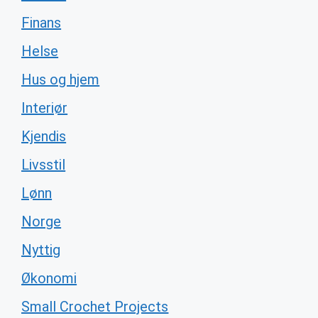
Finans
Helse
Hus og hjem
Interiør
Kjendis
Livsstil
Lønn
Norge
Nyttig
Økonomi
Small Crochet Projects