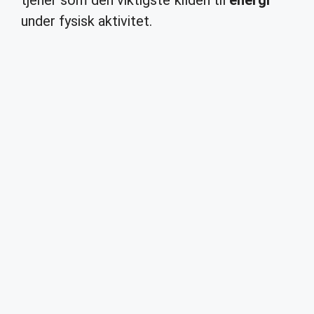
tjener som den viktigste kilden til
energi
under fysisk aktivitet.