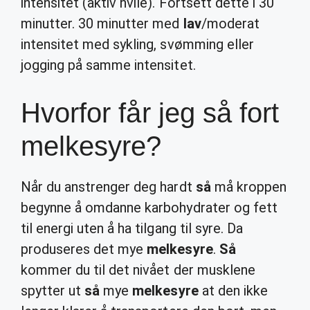
intensitet (aktiv hvile). Fortsett dette i 30
minutter. 30 minutter med
lav
/moderat
intensitet med sykling, svømming eller
jogging på samme intensitet.
Hvorfor får jeg så fort
melkesyre?
Når du anstrenger deg hardt
så
må kroppen
begynne å omdanne karbohydrater og fett
til energi uten å ha tilgang til syre. Da
produseres det mye
melkesyre
.
Så
kommer du til det nivået der musklene
spytter ut
så
mye
melkesyre
at den ikke