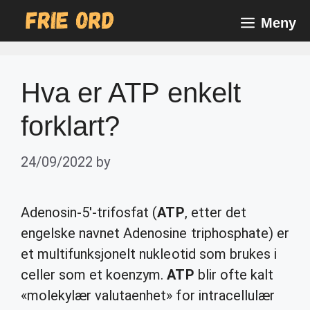
Skip
Meny
to
content
Hva er ATP enkelt
forklart?
24/09/2022
by
Adenosin-5′-trifosfat (
ATP
, etter det
engelske navnet Adenosine triphosphate) er
et multifunksjonelt nukleotid som brukes i
celler som et koenzym.
ATP
blir ofte kalt
«molekylær valutaenhet» for intracellulær