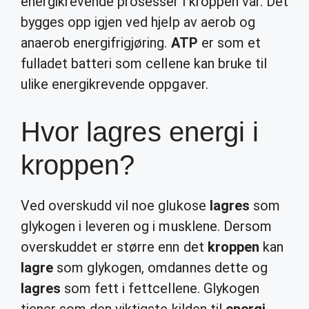
energikrevende prosesser i kroppen vår. Det
bygges opp igjen ved hjelp av aerob og
anaerob energifrigjøring.
ATP
er som et
fulladet batteri som cellene kan bruke til
ulike energikrevende oppgaver.
Hvor lagres energi i
kroppen?
Ved overskudd vil noe glukose
lagres
som
glykogen i leveren og i musklene. Dersom
overskuddet er større enn det
kroppen
kan
lagre
som glykogen, omdannes dette og
lagres
som fett i fettcellene. Glykogen