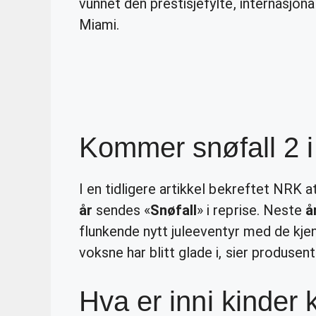
vunnet den prestisjefylte, internasjon
Miami.
Kommer snøfall 2 i
I en tidligere artikkel bekreftet NRK a
år
sendes «
Snøfall
» i reprise. Neste
å
flunkende nytt juleeventyr med de kj
voksne har blitt glade i, sier produse
Hva er inni kinder