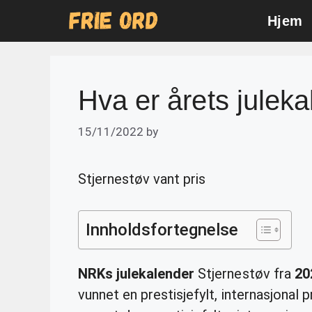
Skip
Hjem
to
content
Hva er årets jule
15/11/2022
by
Stjernestøv vant pris
Innholdsfortegnelse
NRKs julekalender
Stjernestøv fra
20
vunnet en prestisjefylt, internasjonal p