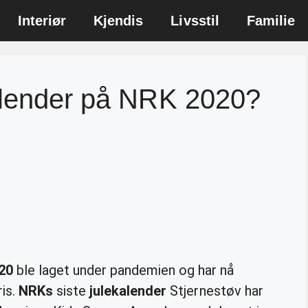
Interiør
Kjendis
Livsstil
Familie
kalender på NRK 2020?
20
ble laget under pandemien og har nå
ris.
NRKs
siste
julekalender
Stjernestøv har