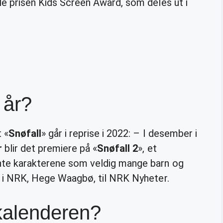
ale prisen Kids Screen Award, som deles ut i
 år?
t «
Snøfall
» går i reprise i 2022: – I desember i
r
blir det premiere på «
Snøfall 2
», et
ente karakterene som veldig mange barn og
nt i NRK, Hege Waagbø, til NRK Nyheter.
 kalenderen?