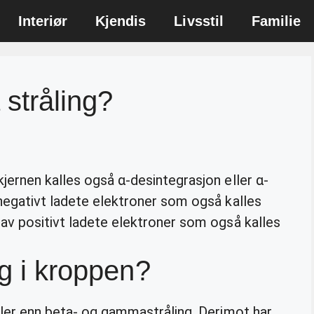
Interiør
Kjendis
Livsstil
Familie
 stråling?
jernen kalles også α-desintegrasjon eller α-
negativt ladete elektroner som også kalles
r av positivt ladete elektroner som også kalles
ng i kroppen?
ler enn beta- og gammastråling. Derimot har