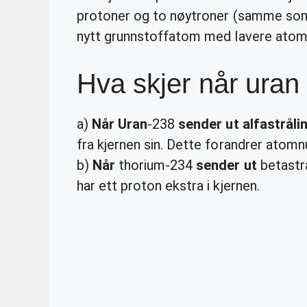
protoner og to nøytroner (samme som 
nytt grunnstoffatom med lavere atom
Hva skjer når uran 
a)
Når Uran
-238
sender ut alfastråli
fra kjernen sin. Dette forandrer atom
b)
Når
thorium-234
sender ut
betastrå
har ett proton ekstra i kjernen.