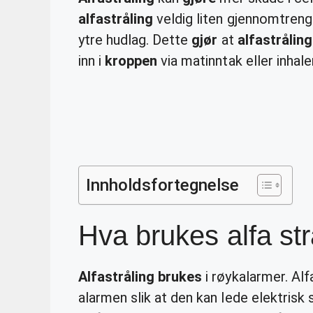
alfastråling
veldig liten gjennomtren
ytre hudlag. Dette
gjør
at
alfastråling
inn i
kroppen
via matinntak eller inhale
Innholdsfortegnelse
Hva brukes alfa strå
Alfastråling brukes
i røykalarmer. Alfa
alarmen slik at den kan lede elektris