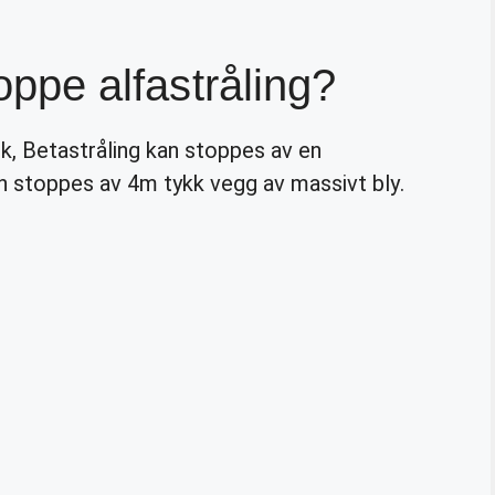
toppe alfastråling?
k, Betastråling kan stoppes av en
 stoppes av 4m tykk vegg av massivt bly.