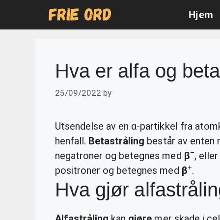
Skip
Hjem
to
content
Hva er alfa og beta
25/09/2022
by
Utsendelse av en α-partikkel fra atomk
henfall.
Betastråling
består av enten 
–
negatroner og betegnes med
β
, elle
+
positroner og betegnes med
β
.
Hva gjør alfastråli
Alfastråling
kan
gjøre
mer skade i cel