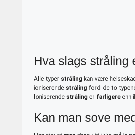
Hva slags stråling e
Alle typer
stråling
kan være helseskade
ioniserende
stråling
fordi de to typene
Ioniserende
stråling
er
farligere
enn i
Kan man sove med