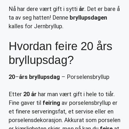
Nå har dere vært gift i sytti
år
. Det er bare å
ta av seg hatten! Denne
bryllupsdagen
kalles for Jernbryllup.
Hvordan feire 20 års
bryllupsdag?
20
–
års bryllupsdag
– Porselensbryllup
Etter
20 år
har man vært gift i hele to tiår.
Fine gaver til
feiring
av porselensbryllup er
et finere serveringsfat, et servise eller en
porselensdekorasjon. Akkurat som porselen
er kjærligheten skjør, men nå kan du
feire
at