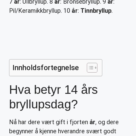
7
år
: Ullbryllup. 8
år
: Bronsebryllup. 9
år
:
Pil/Keramikkbryllup. 10
år
:
Tinnbryllup
.
Innholdsfortegnelse
Hva betyr 14 års
bryllupsdag?
Nå har dere vært gift i fjorten
år
, og dere
begynner å kjenne hverandre svært godt