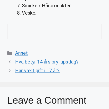
Sminke / Hårprodukter.
Veske.
Categories
Annet
Hva betyr 14 års bryllupsdag?
Har vært gift i 17 år?
Leave a Comment