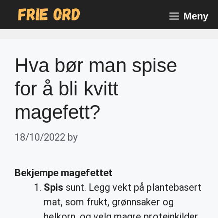
Skip
Meny
to
content
Hva bør man spise
for å bli kvitt
magefett?
18/10/2022
by
Bekjempe
magefettet
Spis
sunt. Legg vekt på plantebasert
mat, som frukt, grønnsaker og
helkorn, og velg magre proteinkilder