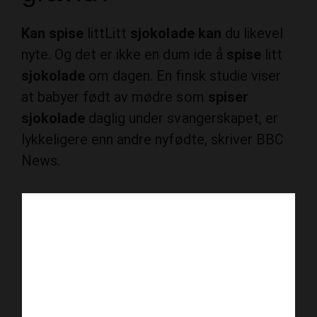
Kan spise
littLitt
sjokolade kan
du likevel
nyte. Og det er ikke en dum ide å
spise
litt
sjokolade
om dagen. En finsk studie viser
at babyer født av mødre som
spiser
sjokolade
daglig under svangerskapet, er
lykkeligere enn andre nyfødte, skriver BBC
News.