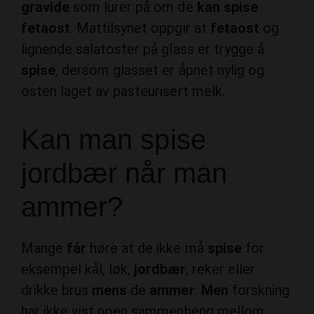
gravide
som lurer på om de
kan spise
fetaost
. Mattilsynet oppgir at
fetaost
og
lignende salatoster på glass er trygge å
spise
, dersom glasset er åpnet nylig og
osten laget av pasteurisert melk.
Kan man spise
jordbær når man
ammer?
Mange
får
høre at de ikke må
spise
for
eksempel kål, løk,
jordbær
, reker eller
drikke brus
mens
de
ammer
.
Men
forskning
har ikke vist noen sammenheng mellom