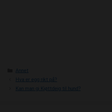
Categories
Annet
Hva er egg rikt på?
Kan man gi Kjøttdeig til hund?