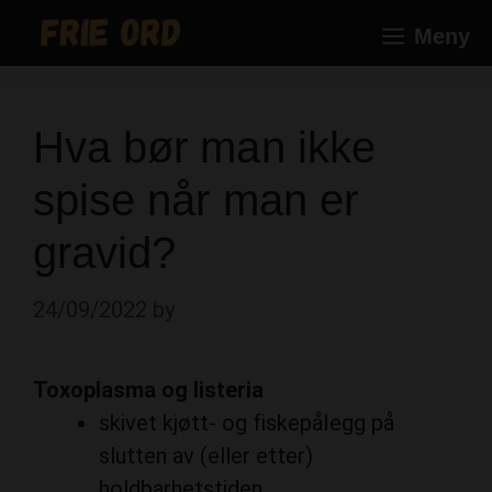
Skip
Meny
to
content
Hva bør man ikke
spise når man er
gravid?
24/09/2022
by
Toxoplasma og listeria
skivet kjøtt- og fiskepålegg på
slutten av (eller etter)
holdbarhetstiden.