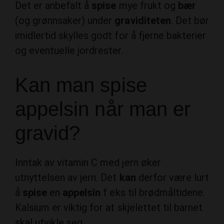
Det er anbefalt å
spise
mye frukt og
bær
(og grønnsaker) under
graviditeten
. Det bør
imidlertid skylles godt for å fjerne bakterier
og eventuelle jordrester.
Kan man spise
appelsin når man er
gravid?
Inntak av vitamin C med jern øker
utnyttelsen av jern. Det
kan
derfor være lurt
å
spise
en
appelsin
f eks til brødmåltidene.
Kalsium er viktig for at skjelettet til barnet
skal utvikle seg.