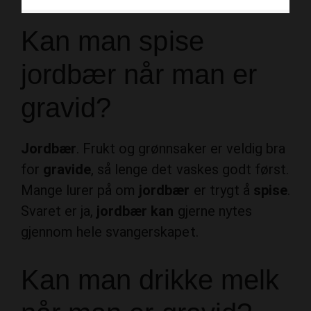
Kan man spise
jordbær når man er
gravid?
Jordbær
. Frukt og grønnsaker er veldig bra
for
gravide
, så lenge det vaskes godt først.
Mange lurer på om
jordbær
er trygt å
spise
.
Svaret er ja,
jordbær kan
gjerne nytes
gjennom hele svangerskapet.
Kan man drikke melk