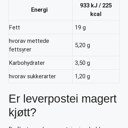
933 kJ / 225
Energi
kcal
Fett
19 g
hvorav mettede
5,20 g
fettsyrer
Karbohydrater
3,50 g
hvorav sukkerarter
1,20 g
Er leverpostei magert
kjøtt?