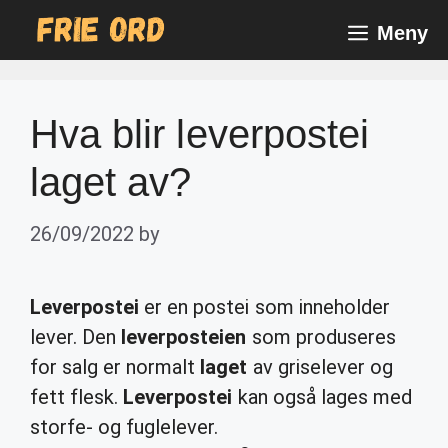
Skip
Meny
to
content
Hva blir leverpostei
laget av?
26/09/2022
by
Leverpostei
er en postei som inneholder
lever. Den
leverposteien
som produseres
for salg er normalt
laget
av griselever og
fett flesk.
Leverpostei
kan også lages med
storfe- og fuglelever.