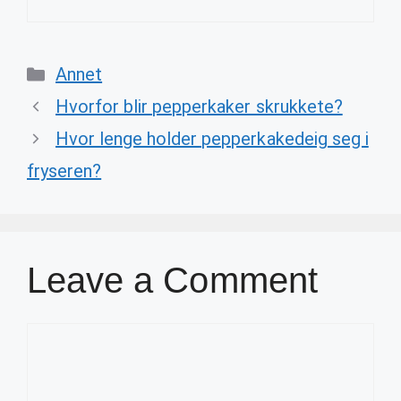
Categories
Annet
Hvorfor blir pepperkaker skrukkete?
Hvor lenge holder pepperkakedeig seg i
fryseren?
Leave a Comment
Comment