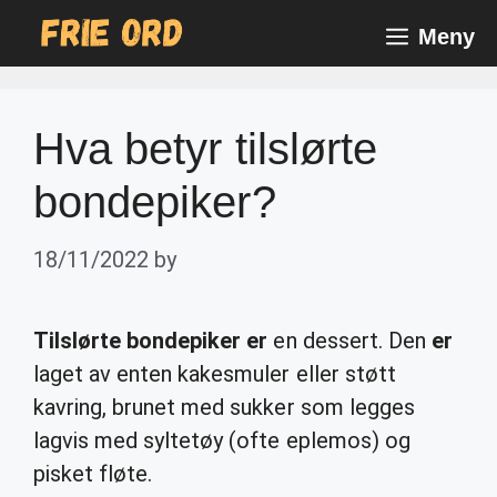
Skip
Meny
to
content
Hva betyr tilslørte
bondepiker?
18/11/2022
by
Tilslørte bondepiker er
en dessert. Den
er
laget av enten kakesmuler eller støtt
kavring, brunet med sukker som legges
lagvis med syltetøy (ofte eplemos) og
pisket fløte.