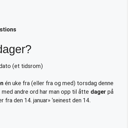
stions
dager?
 dato (et tidsrom)
en
én uke fra (eller fra og med) torsdag denne
, med andre ord har man opp til åtte
dager
på
 fra den 14. januar» ‘seinest den 14.