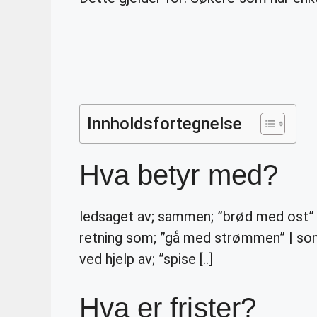
Innholdsfortegnelse
Hva betyr med?
ledsaget av; sammen; ”brød med ost” 
retning som; ”gå med strømmen” | som 
ved hjelp av; ”spise [..]
Hva er frister?