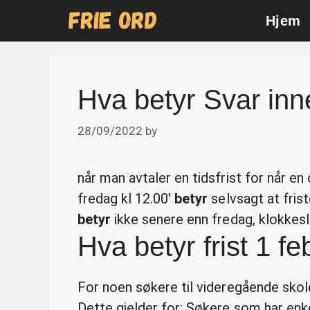
Skip
Hjem
to
content
Hva betyr Svar in
28/09/2022
by
når man avtaler en tidsfrist for når en
fredag kl 12.00′
betyr
selvsagt at frist
betyr
ikke senere enn fredag, klokkesle
Hva betyr frist 1 f
For noen søkere til videregående sko
Dette gjelder for: Søkere som har en