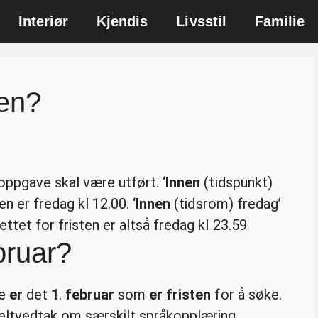
Interiør
Kjendis
Livsstil
Familie
nen?
 oppgave skal være utført. ‘
Innen
(tidspunkt)
en er fredag kl 12.00. ‘
Innen
(tidsrom) fredag’
ttet for fristen er altså fredag kl 23.59
ebruar?
le
er
det
1
.
februar
som
er fristen
for å søke.
keltvedtak om særskilt språkopplæring.