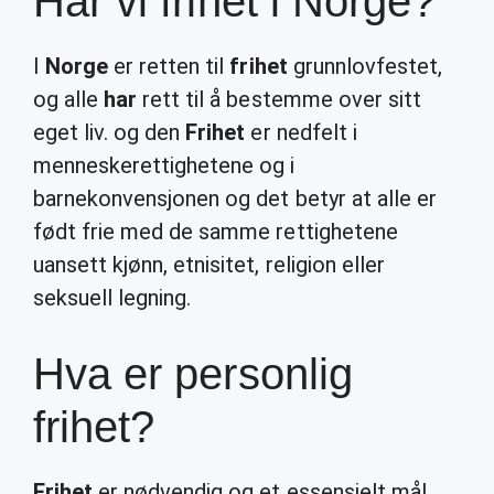
Har vi frihet i Norge?
I
Norge
er retten til
frihet
grunnlovfestet,
og alle
har
rett til å bestemme over sitt
eget liv. og den
Frihet
er nedfelt i
menneskerettighetene og i
barnekonvensjonen og det betyr at alle er
født frie med de samme rettighetene
uansett kjønn, etnisitet, religion eller
seksuell legning.
Hva er personlig
frihet?
Frihet
er nødvendig og et essensielt mål