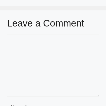
Leave a Comment
Comment
Name