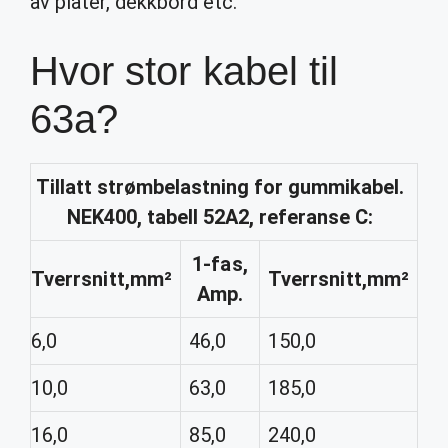
av plater, dekkbord etc.
Hvor stor kabel til
63a?
Tillatt strømbelastning for gummikabel.
NEK400, tabell 52A2, referanse C:
1-fas,
Tverrsnitt,mm²
Tverrsnitt,mm²
Amp.
6,0
46,0
150,0
10,0
63,0
185,0
16,0
85,0
240,0