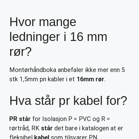
Hvor mange
ledninger i 16 mm
rør?
Montørhåndboka anbefaler ikke mer enn 5
stk 1,5mm pn kabler i et
16mm rør
.
Hva står pr kabel for?
PR står
for Isolasjon P = PVC og R =
rørtråd, RK
står
det bare i katalogen at er
fleksibel
kabel
som tilsvarer PN