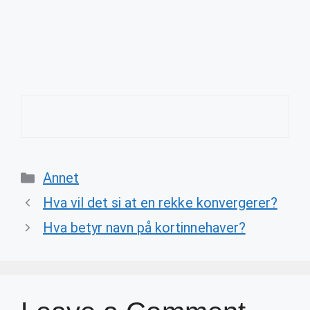
Categories
Annet
Hva vil det si at en rekke konvergerer?
Hva betyr navn på kortinnehaver?