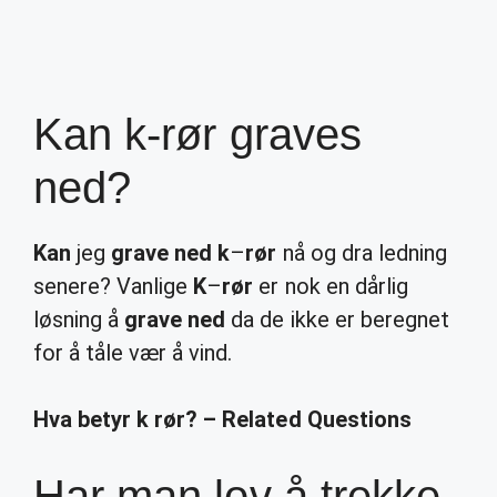
Kan k-rør graves
ned?
Kan
jeg
grave ned k
–
rør
nå og dra ledning
senere? Vanlige
K
–
rør
er nok en dårlig
løsning å
grave ned
da de ikke er beregnet
for å tåle vær å vind.
Hva betyr k rør? – Related Questions
Har man lov å trekke