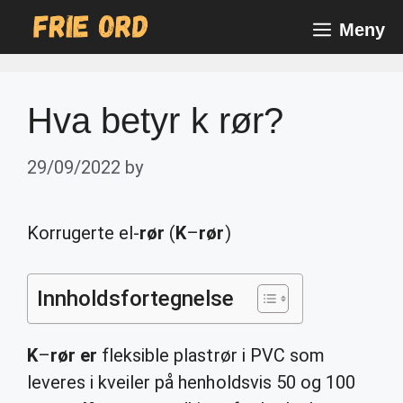
Skip
Meny
to
content
Hva betyr k rør?
29/09/2022
by
Korrugerte el-
rør
(
K
–
rør
)
Innholdsfortegnelse
K
–
rør er
fleksible plastrør i PVC som
leveres i kveiler på henholdsvis 50 og 100