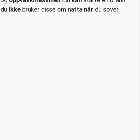
t du
ikke
bruker disse om natta
når
du sover,