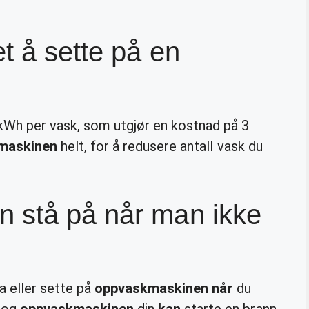
t å sette på en
kWh per vask, som utgjør en kostnad på 3
maskinen
helt, for å redusere antall vask du
 stå på når man ikke
a eller sette på
oppvaskmaskinen når
du
 og
oppvaskmaskinen
din
kan
starte en brann