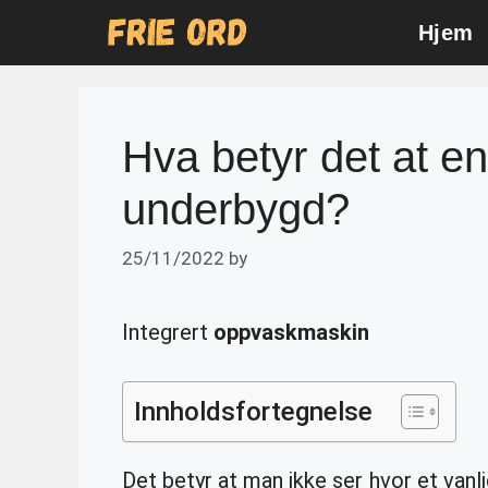
Skip
Hjem
to
content
Hva betyr det at e
underbygd?
25/11/2022
by
Integrert
oppvaskmaskin
Innholdsfortegnelse
Det betyr at man ikke ser hvor et vanl