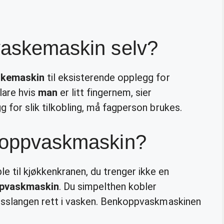
vaskemaskin selv?
skemaskin
til eksisterende opplegg for
lare hvis
man
er litt fingernem, sier
g for slik tilkobling, må fagperson brukes.
e oppvaskmaskin?
 til kjøkkenkranen, du trenger ikke en
pvaskmaskin
. Du simpelthen kobler
øpsslangen rett i vasken. Benkoppvaskmaskinen