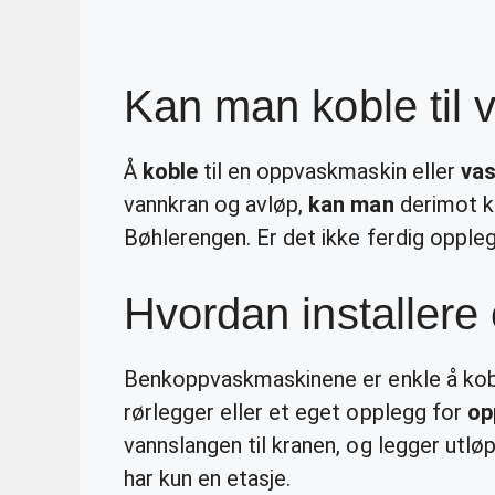
Kan man koble til 
Å
koble
til en oppvaskmaskin eller
va
vannkran og avløp,
kan man
derimot k
Bøhlerengen. Er det ikke ferdig oppleg
Hvordan installer
Benkoppvaskmaskinene er enkle å koble
rørlegger eller et eget opplegg for
op
vannslangen til kranen, og legger utl
har kun en etasje.