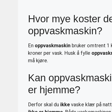
Hvor mye koster de
oppvaskmaskin?
En
oppvaskmaskin
bruker omtrent 1 
kroner per vask. Husk å fylle
oppvask
må kjøre.
Kan oppvaskmaskin
er hjemme?
Derfor skal du
ikke
vaske klær på natt
ikke er hjemme
. Både vaskemaskinen