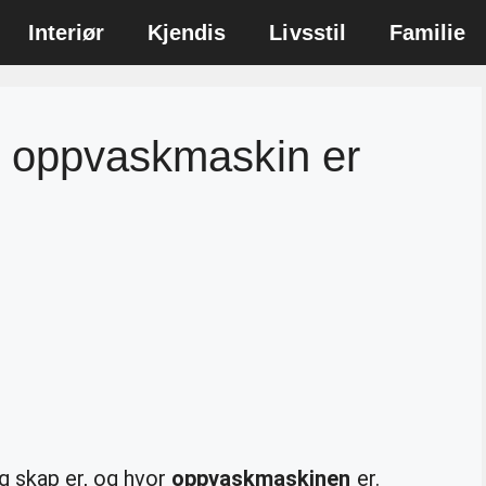
Interiør
Kjendis
Livsstil
Familie
n oppvaskmaskin er
ig skap er, og hvor
oppvaskmaskinen
er.