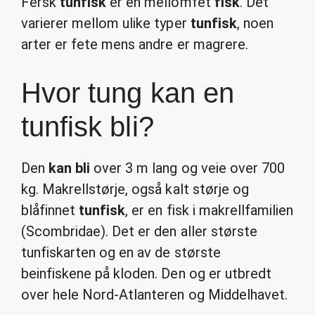
Fersk
tunfisk
er en mellomfet
fisk
. Det
varierer mellom ulike typer
tunfisk
, noen
arter er fete mens andre er magrere.
Hvor tung kan en
tunfisk bli?
Den
kan bli
over 3 m lang og veie over 700
kg. Makrellstørje, også kalt størje og
blåfinnet
tunfisk
, er en fisk i makrellfamilien
(Scombridae). Det er den aller største
tunfiskarten og en av de største
beinfiskene på kloden. Den og er utbredt
over hele Nord-Atlanteren og Middelhavet.