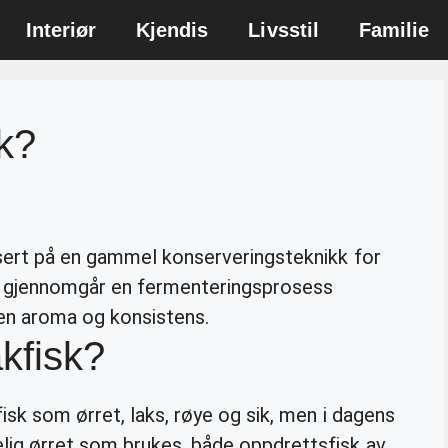
Interiør
Kjendis
Livsstil
Familie
sk?
sert på en gammel konserveringsteknikk for
gjennomgår en fermenteringsprosess
gen aroma og konsistens.
akfisk?
isk som ørret, laks, røye og sik, men i dagens
ig ørret som brukes, både oppdrettsfisk av