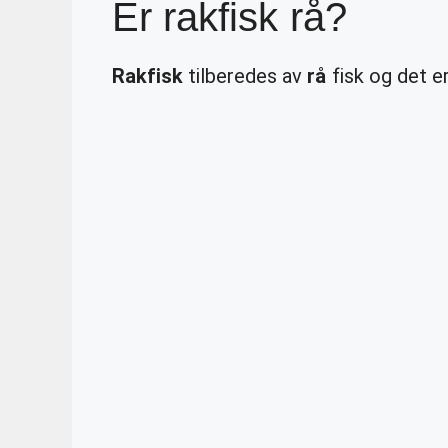
Er rakfisk rå?
Rakfisk
tilberedes av
rå
fisk og det e