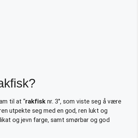
akfisk?
m til at “
rakfisk
nr. 3″, som viste seg å være
neren utpekte seg med en god, ren lukt og
likat og jevn farge, samt smørbar og god