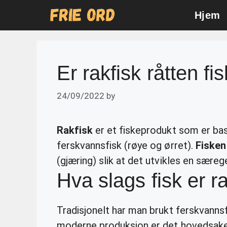
Skip
Hjem
to
content
Er rakfisk råtten fi
24/09/2022
by
Rakfisk
er et fiskeprodukt som er ba
ferskvannsfisk (røye og ørret).
Fisken
(gjæring) slik at det utvikles en sære
Hva slags fisk er r
Tradisjonelt har man brukt ferskvannsf
moderne produksjon er det hovedsakel