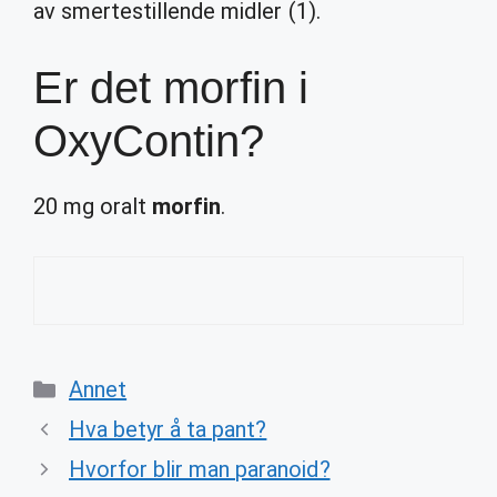
av smertestillende midler (1).
Er det morfin i
OxyContin?
20 mg oralt
morfin
.
Categories
Annet
Hva betyr å ta pant?
Hvorfor blir man paranoid?