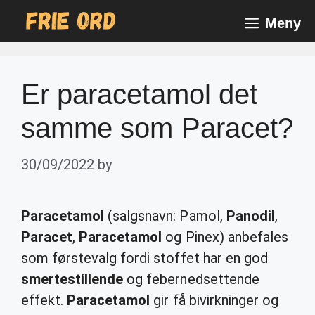
Skip
Meny
to
content
Er paracetamol det
samme som Paracet?
30/09/2022
by
Paracetamol
(salgsnavn: Pamol,
Panodil
,
Paracet
,
Paracetamol
og Pinex) anbefales
som førstevalg fordi stoffet har en god
smertestillende
og febernedsettende
effekt.
Paracetamol
gir få bivirkninger og