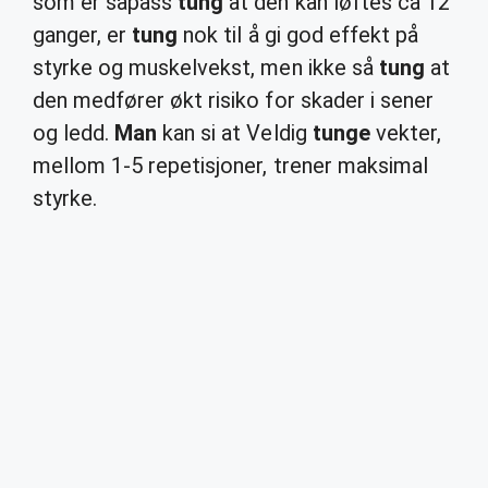
som er såpass
tung
at den kan løftes ca 12
ganger, er
tung
nok til å gi god effekt på
styrke og muskelvekst, men ikke så
tung
at
den medfører økt risiko for skader i sener
og ledd.
Man
kan si at Veldig
tunge
vekter,
mellom 1-5 repetisjoner, trener maksimal
styrke.