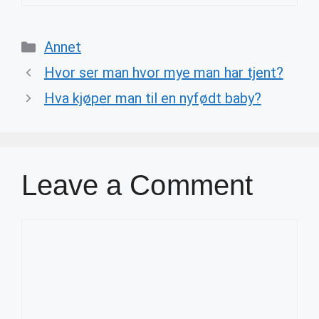
Categories
Annet
Hvor ser man hvor mye man har tjent?
Hva kjøper man til en nyfødt baby?
Leave a Comment
Comment