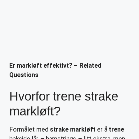
Er markløft effektivt? – Related
Questions
Hvorfor trene strake
markløft?
Formålet med
strake markløft
er å
trene
bakside lår – hamstrings – litt ekstra, men