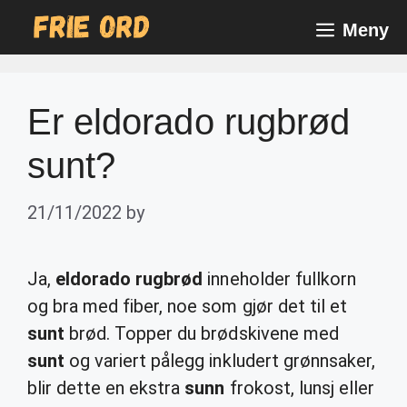
Skip
Meny
to
content
Er eldorado rugbrød
sunt?
21/11/2022
by
Ja,
eldorado rugbrød
inneholder fullkorn
og bra med fiber, noe som gjør det til et
sunt
brød. Topper du brødskivene med
sunt
og variert pålegg inkludert grønnsaker,
blir dette en ekstra
sunn
frokost, lunsj eller