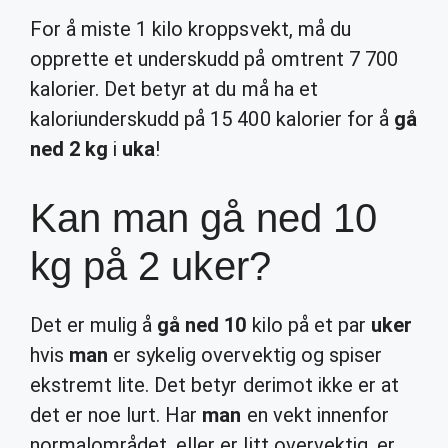
For å miste 1 kilo kroppsvekt, må du
opprette et underskudd på omtrent 7 700
kalorier. Det betyr at du må ha et
kaloriunderskudd på 15 400 kalorier for å
gå
ned 2 kg
i
uka
!
Kan man gå ned 10
kg på 2 uker?
Det er mulig å
gå ned 10
kilo på et par
uker
hvis
man
er sykelig overvektig og spiser
ekstremt lite. Det betyr derimot ikke er at
det er noe lurt. Har
man
en vekt innenfor
normalområdet, eller er litt overvektig, er