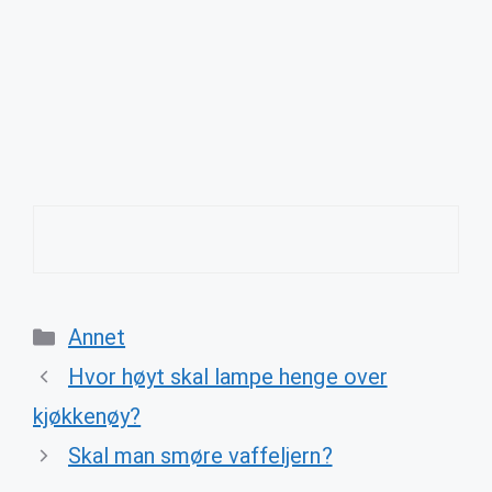
Categories
Annet
Hvor høyt skal lampe henge over
kjøkkenøy?
Skal man smøre vaffeljern?