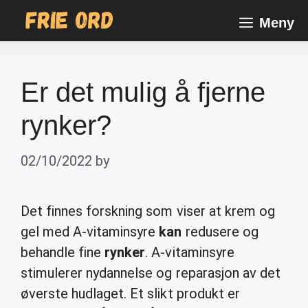
Skip
Meny
to
content
Er det mulig å fjerne
rynker?
02/10/2022
by
Det finnes forskning som viser at krem og
gel med A-vitaminsyre
kan
redusere og
behandle fine
rynker
. A-vitaminsyre
stimulerer nydannelse og reparasjon av det
øverste hudlaget. Et slikt produkt er