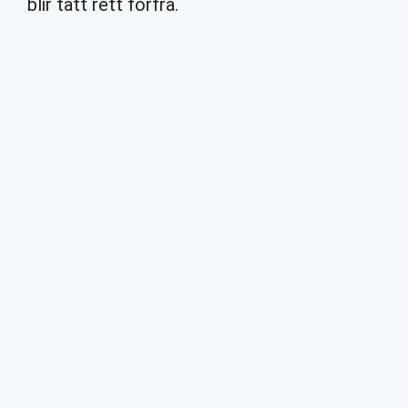
blir tatt rett forfra.