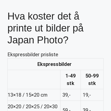
Hva koster det å
printe ut bilder på
Japan Photo?
Ekspressbilder prisliste
Ekspressbilder
1-49
50-99
stk
stk
13×18 / 15×20 cm
39,-
19,-
20×20 / 20×25 / 20×30
59,-
39,-