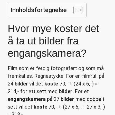
Innholdsfortegnelse
Hvor mye koster det
å ta ut bilder fra
engangskamera?
Film som er ferdig fotografert og som må
fremkalles. Regnestykke: For en filmrull på
24
bilder
vil det
koste
70,- + (24 x 6,-) =
214,- for ett sett med
bilder
. For et
engangskamera
på 27
bilder
med dobbelt
sett vil det
koste
70,- + (27 x 6,- + 27 x 3,-)
= 313,-.