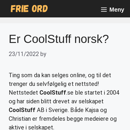
Skip
Meny
to
content
Er CoolStuff norsk?
23/11/2022
by
Ting som da kan selges online, og til det
trenger du selvfølgelig et nettsted!
Nettstedet
CoolStuff
.se ble startet i 2004
og har siden blitt drevet av selskapet
CoolStuff
AB i Sverige. Både Kajsa og
Christian er fremdeles begge medeiere og
aktive i selskapet.