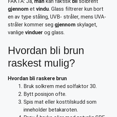
FAKTA: Ja,
man
kan faktisk
bli
solbrent
gjennom
et
vindu
. Glass filtrerer kun bort
en av type ståling, UVB- stråler, mens UVA-
stråler kommer seg
gjennom
skylaget,
vanlige
vinduer
og glass.
Hvordan bli brun
raskest mulig?
Hvordan bli
raskere
brun
Bruk solkrem med solfaktor 30.
Bytt posisjon ofte.
Spis mat eller kosttilskudd som
inneholder betakaroten.